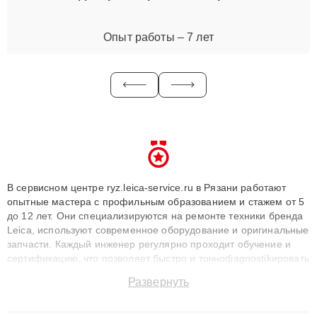
Опыт работы – 7 лет
В сервисном центре ryz.leica-service.ru в Рязани работают
опытные мастера с профильным образованием и стажем от 5
до 12 лет. Они специализируются на ремонте техники бренда
Leica, используют современное оборудование и оригинальные
запчасти. Каждый инженер регулярно проходит обучение и
сертификацию, что позволяет быстро и точноdiagnostikировать
поломки и восстанавливать технику с сохранением гарантии
Развернуть
до 3 лет. Наши мастера решают сложные случаи: от замены
матриц и материнских плат до ремонта после залития и
восстановления данных. Благодаря высокой квалификации и