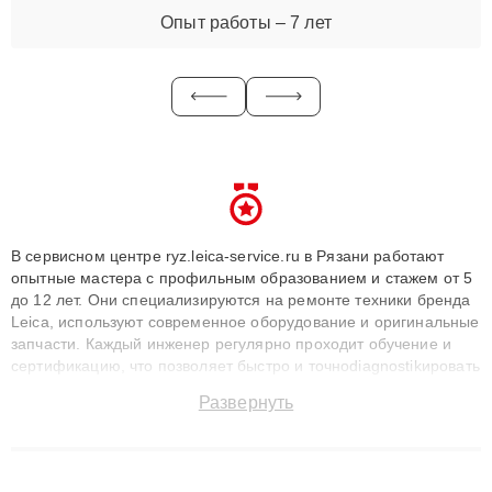
Опыт работы – 7 лет
В сервисном центре ryz.leica-service.ru в Рязани работают
опытные мастера с профильным образованием и стажем от 5
до 12 лет. Они специализируются на ремонте техники бренда
Leica, используют современное оборудование и оригинальные
запчасти. Каждый инженер регулярно проходит обучение и
сертификацию, что позволяет быстро и точноdiagnostikировать
поломки и восстанавливать технику с сохранением гарантии
Развернуть
до 3 лет. Наши мастера решают сложные случаи: от замены
матриц и материнских плат до ремонта после залития и
восстановления данных. Благодаря высокой квалификации и
ответственному подходу клиенты получают быстрый,