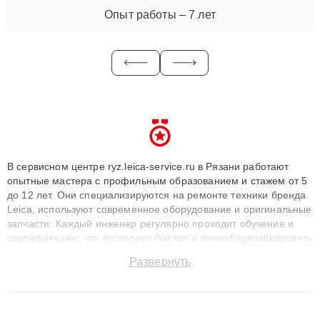
Опыт работы – 7 лет
В сервисном центре ryz.leica-service.ru в Рязани работают
опытные мастера с профильным образованием и стажем от 5
до 12 лет. Они специализируются на ремонте техники бренда
Leica, используют современное оборудование и оригинальные
запчасти. Каждый инженер регулярно проходит обучение и
сертификацию, что позволяет быстро и точноdiagnostikировать
поломки и восстанавливать технику с сохранением гарантии
Развернуть
до 3 лет. Наши мастера решают сложные случаи: от замены
матриц и материнских плат до ремонта после залития и
восстановления данных. Благодаря высокой квалификации и
ответственному подходу клиенты получают быстрый,