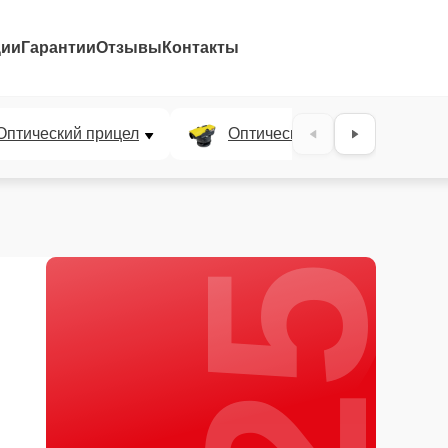
ции
Гарантии
Отзывы
Контакты
25%
Оптический прицел
Оптический нивелир