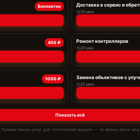
Доставка в сервис и обрат
Бесплатно
30 мин
Ремонт контроллеров
450 ₽
25 мин
Замена объективов с улу
1000 ₽
25 мин
Показать всё
Полный список услуг для «
Оптический прицел
» — по звонку или в чате