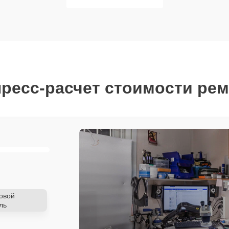
ресс-расчет стоимости ре
овой
ль