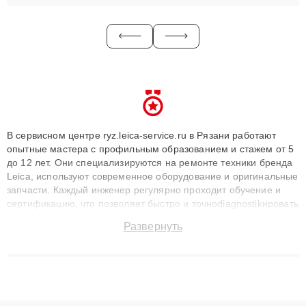
В сервисном центре ryz.leica-service.ru в Рязани работают
опытные мастера с профильным образованием и стажем от 5
до 12 лет. Они специализируются на ремонте техники бренда
Leica, используют современное оборудование и оригинальные
запчасти. Каждый инженер регулярно проходит обучение и
сертификацию, что позволяет быстро и точноdiagnostikировать
поломки и восстанавливать технику с сохранением гарантии
Развернуть
до 3 лет. Наши мастера решают сложные случаи: от замены
матриц и материнских плат до ремонта после залития и
восстановления данных. Благодаря высокой квалификации и
ответственному подходу клиенты получают быстрый,
качественный ремонт и понятные объяснения по результатам
диагностики.