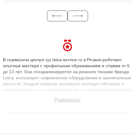
В сервисном центре ryz.leica-service.ru в Рязани работают
опытные мастера с профильным образованием и стажем от 5
до 12 лет. Они специализируются на ремонте техники бренда
Leica, используют современное оборудование и оригинальные
запчасти. Каждый инженер регулярно проходит обучение и
сертификацию, что позволяет быстро и точноdiagnostikировать
поломки и восстанавливать технику с сохранением гарантии
Развернуть
до 3 лет. Наши мастера решают сложные случаи: от замены
матриц и материнских плат до ремонта после залития и
восстановления данных. Благодаря высокой квалификации и
ответственному подходу клиенты получают быстрый,
качественный ремонт и понятные объяснения по результатам
диагностики.